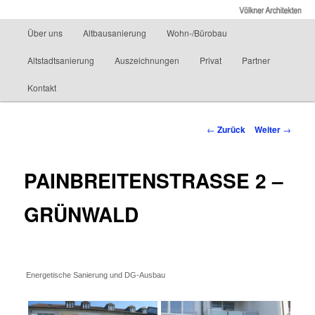
Altbausanierung Energetische Sanierung Architekturbüro
Hauptmenü
Über uns
Altbausanierung
Wohn-/Bürobau
Zum
Völkner Architekten
Altstadtsanierung
Auszeichnungen
Privat
Partner
Inhalt
Kontakt
wechseln
Beitrags-
←
Zurück
Weiter
→
Navigation
PAINBREITENSTRASSE 2 –
GRÜNWALD
Energetische Sanierung und DG-Ausbau