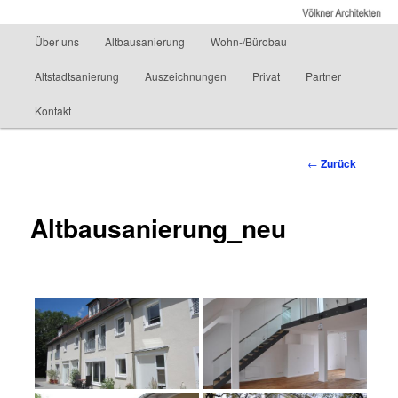
Altbausanierung Energetische Sanierung Architekturbüro
Hauptmenü
Über uns
Altbausanierung
Wohn-/Bürobau
Zum
Völkner Architekten
Altstadtsanierung
Auszeichnungen
Privat
Partner
Inhalt
Kontakt
wechseln
Beitrags-
←
Zurück
Navigation
Altbausanierung_neu