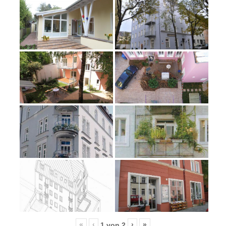
«
‹
›
»
1
von
2